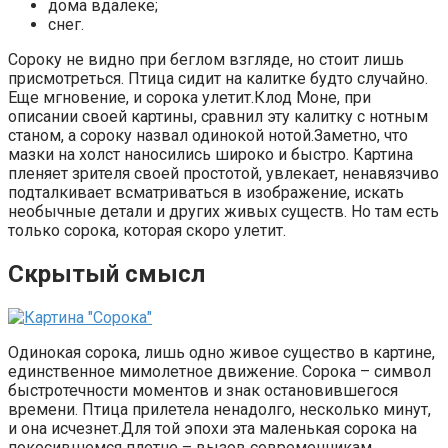
дома вдалеке;
снег.
Сороку не видно при беглом взгляде, но стоит лишь
присмотреться. Птица сидит на калитке будто случайно.
Еще мгновение, и сорока улетит.Клод Моне, при
описании своей картины, сравнил эту калитку с нотным
станом, а сороку назвал одинокой нотой.Заметно, что
мазки на холст наносились широко и быстро. Картина
пленяет зрителя своей простотой, увлекает, ненавязчиво
подталкивает всматриваться в изображение, искать
необычные детали и других живых существ. Но там есть
только сорока, которая скоро улетит.
Скрытый смысл
Одинокая сорока, лишь одно живое существо в картине,
единственное мимолетное движение. Сорока – символ
быстротечности моментов и знак остановившегося
времени. Птица прилетела ненадолго, несколько минут,
и она исчезнет.Для той эпохи эта маленькая сорока на
покосившемся плетне – вызов современникам,