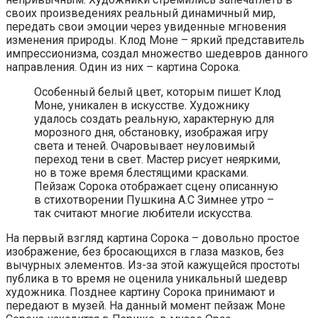
своих произведениях реальный динамичный мир,
передать свои эмоции через увиденные мгновения
изменения природы. Клод Моне – яркий представитель
импрессионизма, создал множество шедевров данного
направления. Один из них – картина Сорока.
Особенный белый цвет, которым пишет Клод
Моне, уникален в искусстве. Художнику
удалось создать реальную, характерную для
морозного дня, обстановку, изображая игру
света и теней. Очаровывает неуловимый
переход тени в свет. Мастер рисует неяркими,
но в тоже время блестящими красками.
Пейзаж Сорока отображает сцену описанную
в стихотворении Пушкина А.С Зимнее утро –
так считают многие любители искусства.
На первый взгляд картина Сорока – довольно простое
изображение, без бросающихся в глаза мазков, без
вычурных элементов. Из-за этой кажущейся простоты
публика в то время не оценила уникальный шедевр
художника. Позднее картину Сорока принимают и
передают в музей. На данный момент пейзаж Моне