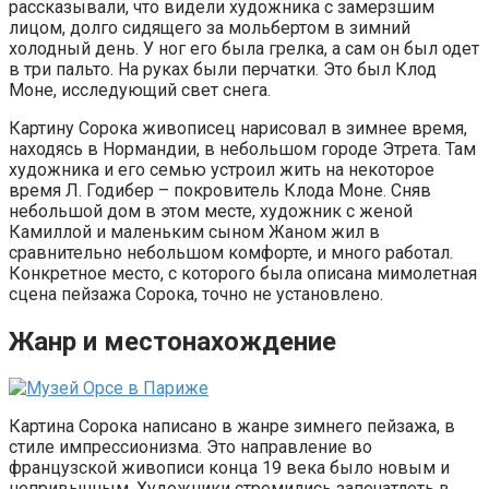
рассказывали, что видели художника с замерзшим
лицом, долго сидящего за мольбертом в зимний
холодный день. У ног его была грелка, а сам он был одет
в три пальто. На руках были перчатки. Это был Клод
Моне, исследующий свет снега.
Картину Сорока живописец нарисовал в зимнее время,
находясь в Нормандии, в небольшом городе Этрета. Там
художника и его семью устроил жить на некоторое
время Л. Годибер – покровитель Клода Моне. Сняв
небольшой дом в этом месте, художник с женой
Камиллой и маленьким сыном Жаном жил в
сравнительно небольшом комфорте, и много работал.
Конкретное место, с которого была описана мимолетная
сцена пейзажа Сорока, точно не установлено.
Жанр и местонахождение
Картина Сорока написано в жанре зимнего пейзажа, в
стиле импрессионизма. Это направление во
французской живописи конца 19 века было новым и
непривычным. Художники стремились запечатлеть в