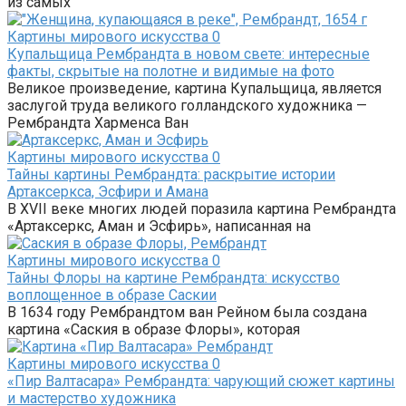
из самых
Картины мирового искусства
0
Купальщица Рембрандта в новом свете: интересные
факты, скрытые на полотне и видимые на фото
Великое произведение, картина Купальщица, является
заслугой труда великого голландского художника —
Рембрандта Харменса Ван
Картины мирового искусства
0
Тайны картины Рембрандта: раскрытие истории
Артаксеркса, Эсфири и Амана
В XVII веке многих людей поразила картина Рембрандта
«Артаксеркс, Аман и Эсфирь», написанная на
Картины мирового искусства
0
Тайны Флоры на картине Рембрандта: искусство
воплощенное в образе Саскии
В 1634 году Рембрандтом ван Рейном была создана
картина «Саския в образе Флоры», которая
Картины мирового искусства
0
«Пир Валтасара» Рембрандта: чарующий сюжет картины
и мастерство художника