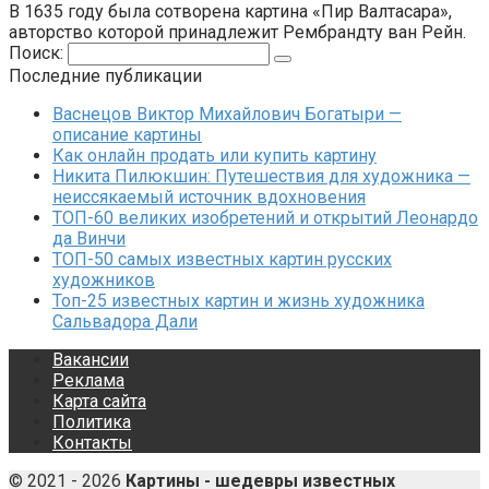
В 1635 году была сотворена картина «Пир Валтасара»,
авторство которой принадлежит Рембрандту ван Рейн.
Поиск:
Последние публикации
Васнецов Виктор Михайлович Богатыри —
описание картины
Как онлайн продать или купить картину
Никита Пилюкшин: Путешествия для художника —
неиссякаемый источник вдохновения
ТОП-60 великих изобретений и открытий Леонардо
да Винчи
ТОП-50 самых известных картин русских
художников
Топ-25 известных картин и жизнь художника
Сальвадора Дали
Вакансии
Реклама
Карта сайта
Политика
Контакты
© 2021 - 2026
Картины - шедевры известных