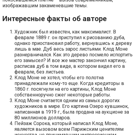
изображавшим закаменевшие темы.
Интересные факты об авторе
Художник был известен, как максималист. В
феврале 1889 г. он приступил к рисованию дуба,
однако приостановил работу, вернувшись к дереву
лишь в мае. Дуб весь зарос листьями. Клод Моне
разнервничался. Как это дерево посмело испортить
его замысел? И все же мастер закончил картину,
расписав дуб в том виде, в котором видел его в
феврале, без листьев.
Клод Моне не хотел, чтобы его полотна
принадлежали кому-то еще. Когда кредиторы в
1860 г. посягнули на его картины, Клод Моне
собственноручно сжег некоторые работы.
Клод Моне считается одним из самых дорогих
художников в мире. Его картина Озеро кувшинок,
написанная в 1919 г., была продана на аукционе за
80 миллионов долларов.
Пейзаж Сорока, который написал Клод Моне,
является вызовом всем Парижским ценителям
искусства, не принимавшим импрессионизм.