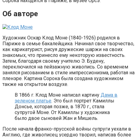
Сорока находится в Париже, в музее Орсэ.
Об авторе
Художник Оскар Клод Моне (1840-1926) родился в
Париже в семье бакалейщика. Начинал свое творчество,
как карикатурист, рисуя дружеские шаржи на своих
знакомых, что принесло ему некоторую известность.
Затем, благодаря своему учителю Э. Будену,
переключился на пейзажную живопись. Со временем
занялся рисованием в стиле импрессионизма, работая на
пленэре. Картина Сорока была создана художником
также на открытом воздухе.
В 1866 г. Клод Моне написал картину
Дама в
зеленом платье
. Это был портрет Камиллы
Донсье, которая позже, в 1870 г., стала
супругой Моне. От Камиллы у художника
было двое сыновей Жан и Мишель.
После начала франко-прусской войны супруги уехали в
Англию, где живописец усердно творил, написав более