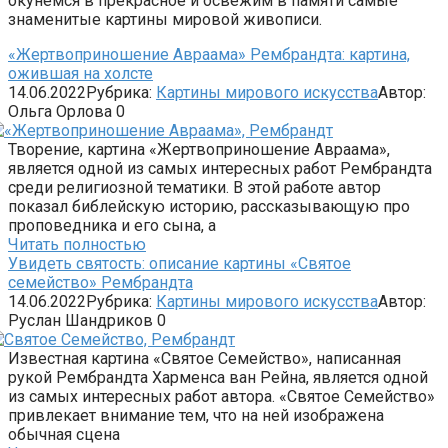
окунемся в прекрасное и освежим в памяти самые
знаменитые картины мировой живописи.
«Жертвоприношение Авраама» Рембрандта: картина,
ожившая на холсте
14.06.2022
Рубрика:
Картины мирового искусства
Автор:
Ольга Орлова
0
Творение, картина «Жертвоприношение Авраама»,
является одной из самых интересных работ Рембрандта
среди религиозной тематики. В этой работе автор
показал библейскую историю, рассказывающую про
проповедника и его сына, а
Читать полностью
Увидеть святость: описание картины «Святое
семейство» Рембрандта
14.06.2022
Рубрика:
Картины мирового искусства
Автор:
Руслан Шандриков
0
Известная картина «Святое Семейство», написанная
рукой Рембрандта Харменса ван Рейна, является одной
из самых интересных работ автора. «Святое Семейство»
привлекает внимание тем, что на ней изображена
обычная сцена