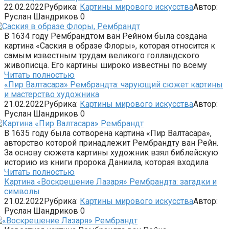
22.02.2022
Рубрика:
Картины мирового искусства
Автор:
Руслан Шандриков
0
В 1634 году Рембрандтом ван Рейном была создана
картина «Саския в образе Флоры», которая относится к
самым известным трудам великого голландского
живописца. Его картины широко известны по всему
Читать полностью
«Пир Валтасара» Рембрандта: чарующий сюжет картины
и мастерство художника
21.02.2022
Рубрика:
Картины мирового искусства
Автор:
Руслан Шандриков
0
В 1635 году была сотворена картина «Пир Валтасара»,
авторство которой принадлежит Рембрандту ван Рейн.
За основу сюжета картины художник взял библейскую
историю из книги пророка Даниила, которая входила
Читать полностью
Картина «Воскрешение Лазаря» Рембрандта: загадки и
символы
21.02.2022
Рубрика:
Картины мирового искусства
Автор:
Руслан Шандриков
0