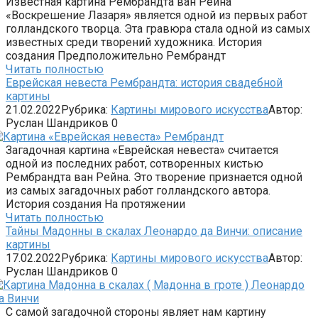
Известная картина Рембрандта ван Рейна
«Воскрешение Лазаря» является одной из первых работ
голландского творца. Эта гравюра стала одной из самых
известных среди творений художника. История
создания Предположительно Рембрандт
Читать полностью
Еврейская невеста Рембрандта: история свадебной
картины
21.02.2022
Рубрика:
Картины мирового искусства
Автор:
Руслан Шандриков
0
Загадочная картина «Еврейская невеста» считается
одной из последних работ, сотворенных кистью
Рембрандта ван Рейна. Это творение признается одной
из самых загадочных работ голландского автора.
История создания На протяжении
Читать полностью
Тайны Мадонны в скалах Леонардо да Винчи: описание
картины
17.02.2022
Рубрика:
Картины мирового искусства
Автор:
Руслан Шандриков
0
С самой загадочной стороны являет нам картину