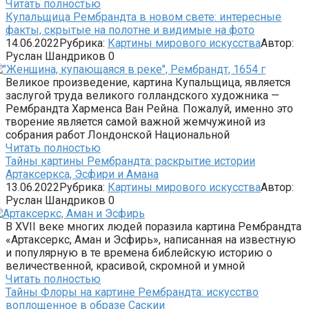
Читать полностью
Купальщица Рембрандта в новом свете: интересные
факты, скрытые на полотне и видимые на фото
14.06.2022
Рубрика:
Картины мирового искусства
Автор:
Руслан Шандриков
0
Великое произведение, картина Купальщица, является
заслугой труда великого голландского художника —
Рембрандта Харменса Ван Рейна. Пожалуй, именно это
творение является самой важной жемчужиной из
собрания работ Лондонской Национальной
Читать полностью
Тайны картины Рембрандта: раскрытие истории
Артаксеркса, Эсфири и Амана
13.06.2022
Рубрика:
Картины мирового искусства
Автор:
Руслан Шандриков
0
В XVII веке многих людей поразила картина Рембрандта
«Артаксеркс, Аман и Эсфирь», написанная на известную
и популярную в те времена библейскую историю о
величественной, красивой, скромной и умной
Читать полностью
Тайны Флоры на картине Рембрандта: искусство
воплощенное в образе Саскии