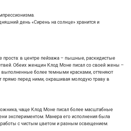
мпрессионизма.
дняшний день «Сирень на солнце» хранится и
е проста: в центре пейзажа – пышные, раскидистые
етвей. Обеих женщин Клод Моне писал со своей жены –
ы, выполненные более темными красками, оттеняют
ет прямо перед ними, окрашивая молодую траву в
дожника, чаще Клод Моне писал более масштабные
епени экспериментом. Манера его исполнения была
, работы с чистым цветом и разным освещением.