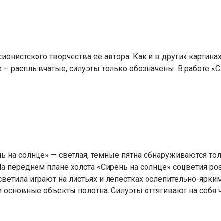
онистского творчества ее автора. Как и в других картина
 – расплывчатые, силуэты только обозначены. В работе «С
 на солнце» — светлая, темные пятна обнаруживаются толь
 переднем плане холста «Сирень на солнце» соцветия роз
 светила играют на листьях и лепестках ослепительно-ярк
ли основные объекты полотна. Силуэты оттягивают на себ