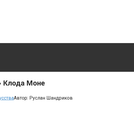
» Клода Моне
усства
Автор:
Руслан Шандриков