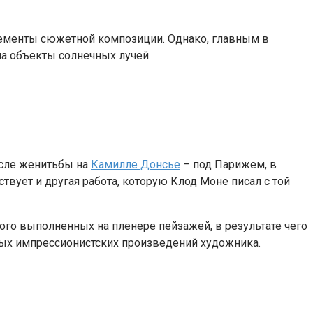
элементы сюжетной композиции. Однако, главным в
на объекты солнечных лучей.
осле женитьбы на
Камилле Донсье
– под Парижем, в
вует и другая работа, которую Клод Моне писал с той
ного выполненных на пленере пейзажей, в результате чего
ных импрессионистских произведений художника.