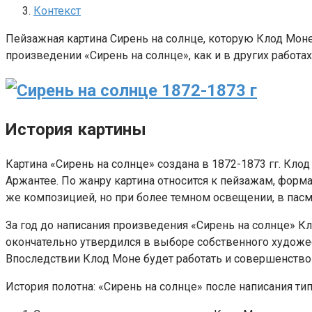
Контекст
Пейзажная картина Сирень на солнце, которую Клод Мон
произведении «Сирень на солнце», как и в других работа
История картины
Картина «Сирень на солнце» создана в 1872-1873 гг. Кло
Аржантее. По жанру картина относится к пейзажам, форма
же композицией, но при более темном освещении, в пасм
За год до написания произведения «Сирень на солнце» Кл
окончательно утвердился в выборе собственного художес
Впоследствии Клод Моне будет работать и совершенство
История полотна: «Сирень на солнце» после написания ти