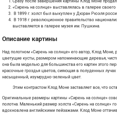
Сразу после завершения картины Клод Моне прода
«Сирень на солнце» выставлялась в галерее своего н
В 1899 г. холст был выкуплен у Дюран Рюэля рос
В 1918 г. революционное правительство национализ
выставляется в галерее музея им. Пушкина.
Описание картины
Над полотном «Сирень на солнце» его автор, Клод Моне,
цветущие кусты, размером напоминающие деревья, чистое
она была моделью для большинства его картин этого пер
красочные гроздья цветов, сияющая в полуденных лучах з
насыщенный, изумрудно-зеленый цвет.
Этим контрастом Клод Моне заставляет все, что остае
Оригинальные размеры картины «Сирень на солнце» совс
полотна. Маленький размер холста «Сирень на солнце» г
вдохновлена английскими пейзажами. Клод Моне оттачива