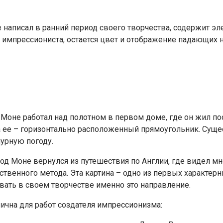
е написал в ранний период своего творчества, содержит 
х импрессиониста, остается цвет и отображение падающих 
д Моне работал над полотном в первом доме, где он жил п
 ее – горизонтально расположенный прямоугольник. Сущест
урную погоду.
од Моне вернулся из путешествия по Англии, где видел м
твенного метода. Эта картина – одно из первых характер
вать в своем творчестве именно это направление.
пична для работ создателя импрессионизма: