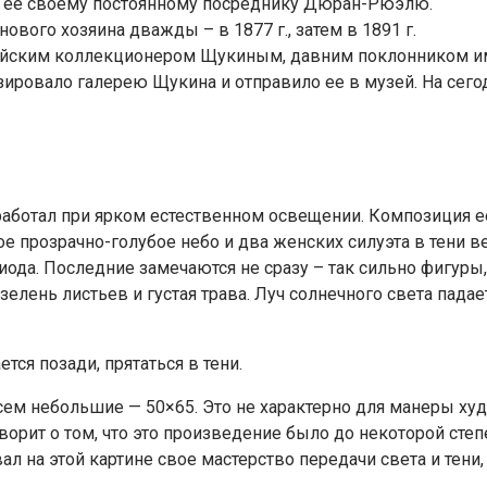
л ее своему постоянному посреднику Дюран-Рюэлю.
ового хозяина дважды – в 1877 г., затем в 1891 г.
сийским коллекционером Щукиным, давним поклонником и
ировало галерею Щукина и отправило ее в музей. На сего
 работал при ярком естественном освещении. Композиция е
 прозрачно-голубое небо и два женских силуэта в тени в
иода. Последние замечаются не сразу – так сильно фигур
елень листьев и густая трава. Луч солнечного света пада
тся позади, прятаться в тени.
ем небольшие — 50×65. Это не характерно для манеры ху
оворит о том, что это произведение было до некоторой ст
л на этой картине свое мастерство передачи света и тени