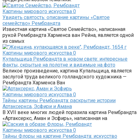
Картины мирового искусства
0
Увидеть святость: описание картины «Святое
семейство» Рембрандта
Известная картина «Святое Семейство», написанная
рукой Рембрандта Харменса ван Рейна, является одной
из самых
Картины мирового искусства
0
Купальщица Рембрандта в новом свете: интересные
факты, скрытые на полотне и видимые на фото
Великое произведение, картина Купальщица, является
заслугой труда великого голландского художника —
Рембрандта Харменса Ван
Картины мирового искусства
0
Тайны картины Рембрандта: раскрытие истории
Артаксеркса, Эсфири и Амана
В XVII веке многих людей поразила картина Рембрандта
«Артаксеркс, Аман и Эсфирь», написанная на
Картины мирового искусства
0
Тайны Флоры на картине Рембрандта: искусство