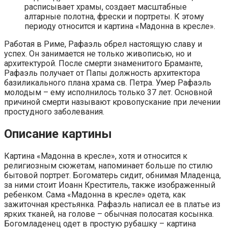
расписывает храмы, создает масштабные
алтарные полотна, фрески и портреты. К этому
периоду относится и картина «Мадонна в кресле».
Работая в Риме, Рафаэль обрел настоящую славу и
успех. Он занимается не только живописью, но и
архитектурой. После смерти знаменитого Браманте,
Рафаэль получает от Папы должность архитектора
базиликального плана храма св. Петра. Умер Рафаэль
молодым – ему исполнилось только 37 лет. Основной
причиной смерти называют кровопускание при лечении
простудного заболевания.
Описание картины
Картина «Мадонна в кресле», хотя и относится к
религиозным сюжетам, напоминает больше по стилю
бытовой портрет. Богоматерь сидит, обнимая Младенца,
за ними стоит Иоанн Креститель, также изображенный
ребенком. Сама «Мадонна в кресле» одета, как
зажиточная крестьянка. Рафаэль написал ее в платье из
ярких тканей, на голове – обычная полосатая косынка.
Богомладенец одет в простую рубашку – картина