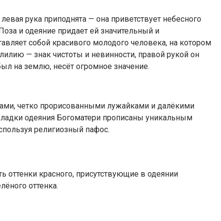
 левая рука приподнята — она приветствует небесного
 Поза и одеяние придает ей значительный и
тавляет собой красивого молодого человека, на котором
илию — знак чистоты и невинности, правой рукой он
был на землю, несёт огромное значение.
сами, четко прорисованными лужайками и далёкими
кладки одеяния Богоматери прописаны уникальным
спользуя религиозный пафос.
ь оттенки красного, присутствующие в одеянии
елёного оттенка.