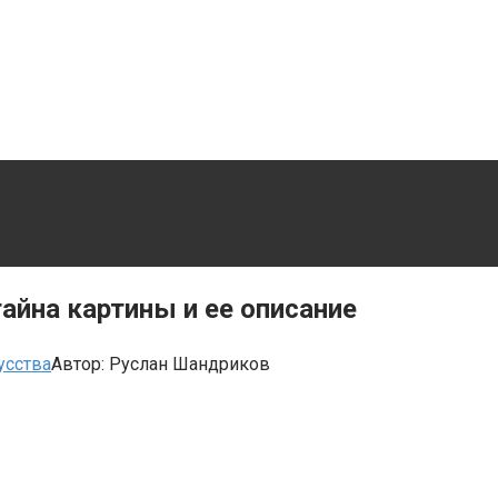
айна картины и ее описание
усства
Автор:
Руслан Шандриков