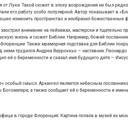
ия от Луки. Такой сюжет в эпоху возрождения не был редк
али его работу особо популярной. Автор показывает в «Б
ешил изменить пространство и изобразил божественные фи
и заострил внимание на пейзажах, мастерски и тщательно 
нскую жизнь и сюжет Библии. Например, божий посланник 
Флоренции. Также мраморная подставка для Библии покрыт
 ними трудился Андреа Верроккьо — наставник Леонардо 
щил ей о беременности и сказал имя будущего дитя — Иисус
» особый смысл. Архангел является небесным посланнико
ы Богоматери, а также сообщает ей о беременности и име
ффици в городе Флоренция. Картина попала в музей из мон