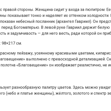
с правой стороны. Женщина сидит у входа за пюпитром. Ее
ины показывает тонко и наделяет их оттенком холодности.
оказан небесный посланник (архангел Гавриил). Он предс
перед Богоматерью. В левой руке Гавриил держит белую л
сть и задумчивость — для него весть, ради которой он при
 98×217 см.
красному пейзажу, усеянному красивыми цветами, кипари
аговещение» выполнено с превосходной детализацией. С
полотна «Благовещение» он изображает реалистично, не и
ьзует разнообразную палитру цветов. Здесь можно увидет
его (небо и платье женщины), жёлтого, золотого и спектр з