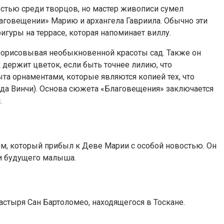
остью среди творцов, но мастер живописи сумел
лаговещении» Марию и архангела Гавриила. Обычно эти
гуры на террасе, которая напоминает виллу.
прорисовывая необыкновенной красоты сад. Также он
держит цветок, если быть точнее лилию, что
а орнаментами, которые являются копией тех, что
да Винчи). Основа сюжета «Благовещения» заключается
.
м, который прибыл к Деве Марии с особой новостью. Он
ни будущего малыша.
астыря Сан Бартоломео, находящегося в Тоскане.