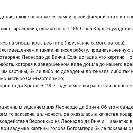
ия, также он является самой яркой фигурой этого интере
о Гирландайо, однако после 1869 года Карл Эдуардович ф
ясь на этюды крыльев птиц (признание самого автора);
говещение», а также написал работу, предназначенную дл
сотворена Леонардо да Винчи. Если догадка, что картина – р
работа, которая в завершенном виде дошла до нашего вре
им картины, были либо не доведены до финала, либо так и
 монастыре Сан-Бартоломео;
енцо ди Креди. В 1907 году сомнения развеяли полностью
ционным заданием для Леонардо да Винчи. Об этом свид
кем-то заказана, а в монастыре оказалась в качестве подар
оздействия Верроккьо на Леонардо да Винчи — заметно в 
ервой задумке картины голова Богоматери была показана с