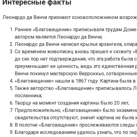
Интересные факты
Леонардо да Винчи признают основоположником возрожден
Раннее «Благовещение» приписывали трудам Доменик
автором является Леонардо да Винчи;
Леонардо да Винчи написал крылья архангела, опира
Со временем живописец вновь пришел к сюжету «Бла
до сих пор нет подтверждения, что эта работа была 
преуменьшает ее ценность, ведь это единственная 
Винчи покинул мастерскую Верроккьо, сотворенные 
«Благовещение» нашли в 1867 году. Картина была в
Также авторство «Благовещение» приписывалось Лор
посланника;
Творцу на момент создания картины было 20 лет;
Предположительно, «Благовещение» было экзамена
свидетельства отсутствуют, значит картина не была 
В полотне «Благовещение» прослеживаются следы в
Благодаря исследованиям удалось узнать, что по п