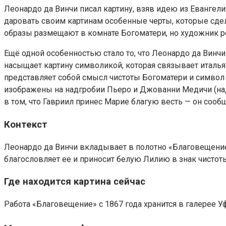
Леонардо да Винчи писал картину, взяв идею из Евангел
даровать своим картинам особенные черты, которые сдел
образы размещают в комнате Богоматери, но художник р
Ещё одной особенностью стало то, что Леонардо да Винч
насыщает картину символикой, которая связывает италья
представляет собой смысл чистоты Богоматери и символ 
изображены на надгробии Пьеро и Джованни Медичи (над
в том, что Гавриил принес Марие благую весть — он сооб
Контекст
Леонардо да Винчи вкладывает в полотно «Благовещение
благословляет ее и приносит белую Лилию в знак чистот
Где находится картина сейчас
Работа «Благовещение» с 1867 года хранится в галерее У