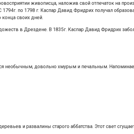
восприятии живописца, наложив свой отпечаток на произве
С 1794г. по 1798 г. Каспар Давид Фридрих получал образо
 конца своих дней.
дожеств в Дрездене. В 1835г. Каспар Давид Фридрих забол
ся необычным, довольно хмурым и печальным. Напоминает 
еревьев и развалины старого аббатства. Этот свет сгущае