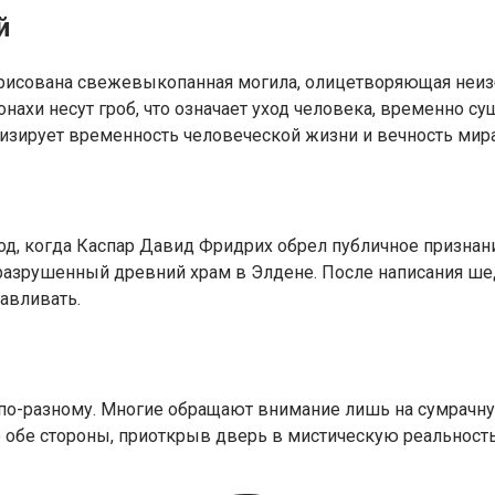
й
нарисована свежевыкопанная могила, олицетворяющая неи
хи несут гроб, что означает уход человека, временно с
лизирует временность человеческой жизни и вечность мира
од, когда Каспар Давид Фридрих обрел публичное признани
 разрушенный древний храм в Элдене. После написания ш
навливать.
по-разному. Многие обращают внимание лишь на сумрачную
 обе стороны, приоткрыв дверь в мистическую реальность