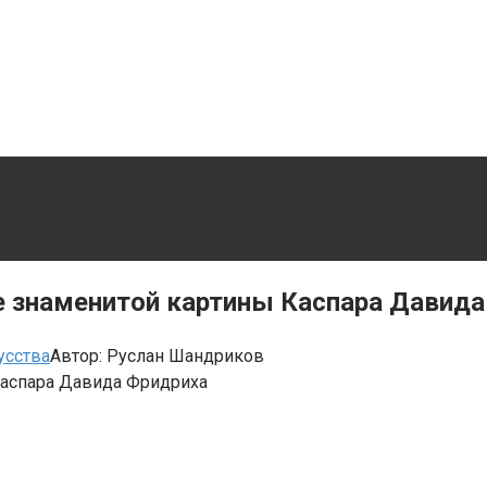
е знаменитой картины Каспара Давид
усства
Автор:
Руслан Шандриков