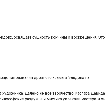
ридрих, освящает сущность кончины и воскрешения. Это
сещения развалин древнего храма в Эльдене на
нта художника. Далеко не все творчество Каспара Давида
илософские раздумья и мистика увлекали мастера, и он