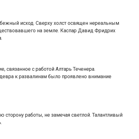
збежный исход. Сверху холст освящен нереальным
уществовавшего на земле. Каспар Давид Фридрих
.
е, связанное с работой Алтарь Теченера.
едевра к развалинам было проявлено внимание
 сторону работы, не замечая светлой. Талантливый
.