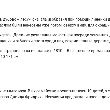
 в дубовом лесу», сначала изобразил при помощи линейки
маслом были нанесены уже потом, сверху вниз, для окраши
артин. Древние развалины монастыря посреди уснувших 
дания и отблески света среди них, искривленные деревья,
нстрировано на выставке в 1810г. В настоящее время кар
10 171 см.
емье мыловара. В их семействе воспитывалось 10 детей, а
спара Давида Фридриха. Несчастья продолжали преследовать